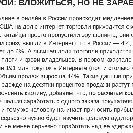
РОЙ: ВЛОЖИТЬСЯ, НО НЕ ЗАРА
кание в онлайн в России происходит медленнее
 США на долю интернет-торговли приходится ок
 китайцы просто пропустили эру шопинга, они
м сразу вышли в Интернет), то в России — 4%, 
ет до 6%. А львиная доля торговли приходится
, плоти и крови владельцев. В первом квартале
и 191 млн покупок в Интернете (почти столько 
 Объем продаж вырос на 44%. Такие данные пр
 в одежде на десятки процентов продажи растут 
рояснить картину, добавим, что, по расчетам к
е нельзя заработать с одного заказа покупателя
и тому же человеку начинает приносить прибыл
 серьезно нужно будет изучить целевую аудито
и не менее серьезно поработать над ее удержа