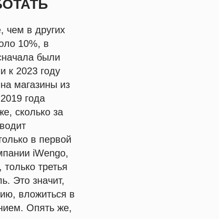
БОТАТЬ
, чем в других
оло 10%, в
 сначала были
и к 2023 году
 на магазины из
 2019 года
же, сколько за
иводит
только в первой
омпании iWengo,
, только третья
ь. Это значит,
рию, вложиться в
нием. Опять же,