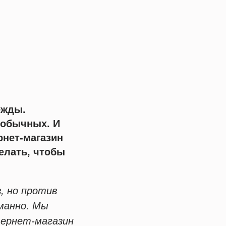
ежды.
м обычных. И
рнет-магазин
елать, чтобы
, но против
манно. Мы
тернет-магазин