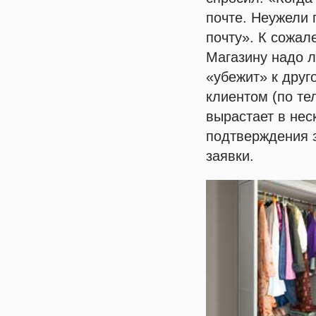
почте. Неужели 
почту». К сожал
Магазину надо л
«убежит» к друг
клиентом (по те
вырастает в нес
подтверждения з
заявки.