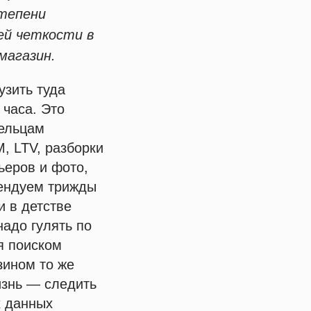
степени
ей четкости в
магазин.
узить туда
 часа. Это
дельцам
, LTV, разборки
ьеров и фото,
мендуем трижды
и в детстве
надо гулять по
я поиском
зином то же
изнь — следить
х данных