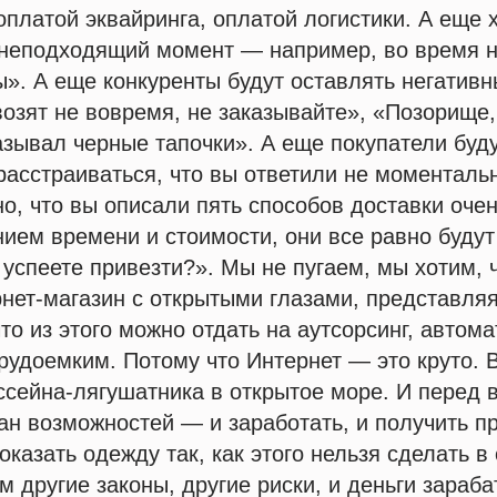
оплатой эквайринга, оплатой логистики. А еще х
 неподходящий момент — например, во время 
». А еще конкуренты будут оставлять негатив
озят не вовремя, не заказывайте», «Позорище
казывал черные тапочки». А еще покупатели буд
 расстраиваться, что вы ответили не моментальн
но, что вы описали пять способов доставки оче
нием времени и стоимости, они все равно будут
 успеете привезти?». Мы не пугаем, мы хотим, 
нет-магазин с открытыми глазами, представляя
что из этого можно отдать на аутсорсинг, автом
рудоемким. Потому что Интернет — это круто. 
ссейна-лягушатника в открытое море. И перед 
ан возможностей — и заработать, и получить п
оказать одежду так, как этого нельзя сделать 
ем другие законы, другие риски, и деньги зараб