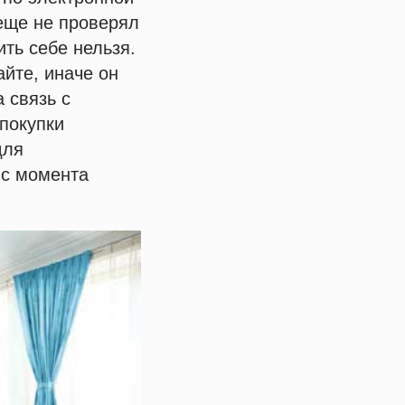
 еще не проверял
ть себе нельзя.
айте, иначе он
 связь с
 покупки
для
 с момента