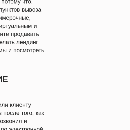
 потому что,
 пунктов вывоза
римерочные,
виртуальным и
ите продавать
делать лендинг
мы и посмотреть
ИЕ
или клиенту
 после того, как
позвонил и
 по электронной