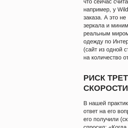
что сейчас счит
например, у Wil
заказа. А это н
зеркала и миним
реальным миром 
одежду по Интер
(сайт из одной 
на количество о
РИСК ТРЕ
СКОРОСТ
В нашей практик
ответ на его воп
его получили (с
спросил: «Когда