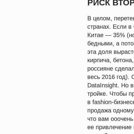
РИСК ВТО
В целом, перете
странах. Если в
Китае — 35% (но
бедными, а пото
эта доля выраст
кирпича, бетона
россияне сделал
весь 2016 год).
DataInsight. Но
тройке. Чтобы п
в fashion-бизнес
продажа одному 
что вам ооочень
ее привлечение 