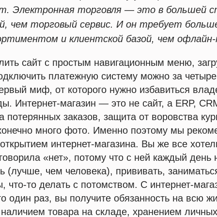
т. Электронная торговля — это в большей 
й, чем торговый сервис. И он требует больш
ортиментом и клиентской базой, чем офлайн-
лить сайт с простым навигационным меню, загр
одключить платежную систему можно за четыре
первый миф, от которого нужно избавиться вла
ы. Интернет-магазин — это не сайт, а ERP, CRM
за потерянных заказов, защита от воровства кур
сконечно много фото. Именно поэтому мы реко
открытием интернет-магазина. Вы же все хотел
говорила «нет», потому что с ней каждый день 
ть (лучше, чем человека), прививать, заниматьс
, что-то делать с потомством. С интернет-мага
го один раз, вы получите обязанность на всю ж
 наличием товара на складе, хранением личны