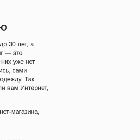
ИЮ
о 30 лет, а
нг — это
 них уже нет
ись, сами
одежду. Так
ли вам Интернет,
нет-магазина,