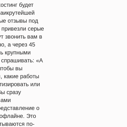
остинг будет
наикрутейшей
ные отзывы под
, привезли серые
ут звонить вам в
о, а через 45
нь крупными
 спрашивать: «А
чтобы вы
, какие работы
атизировать или
Вы сразу
вами
редставление о
в офлайне. Это
атываются по-