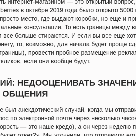
ать интернет-магазином — это открытый вопрос,
dberries в октябре 2019 года было открыто 5000
е просто место, где выдают коробки, но еще и п
альные консультации. То есть границы между 
все больше стираются. И если вы все еще хот
нету, то, возможно, для начала будет проще с
страницы), провести пробное размещение рекла
ткликов, если они вообще будут.
ТИЙ: НЕДООЦЕНИВАТЬ ЗНАЧЕН
И ОБЩЕНИЯ
е был анекдотический случай, когда мы отправ
рос по электронной почте через несколько часов
корость — это наше кредо), а он через неделю 
 будет ответ?». Мы уточнили, что отправили его