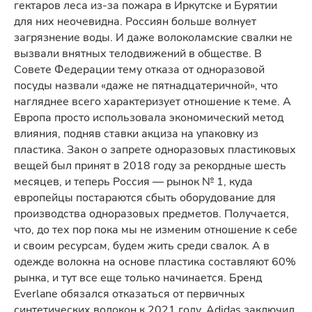
гектаров леса из-за пожара в Иркутске и Бурятии
для них неочевидна. Россиян больше волнует
загрязнение воды. И даже волоколамские свалки не
вызвали внятных телодвижений в обществе. В
Совете Федерации тему отказа от одноразовой
посуды назвали «даже не пятнадцатеричной», что
нагляднее всего характеризует отношение к теме. А
Европа просто использовала экономический метод
влияния, подняв ставки акциза на упаковку из
пластика. Закон о запрете одноразовых пластиковых
вещей был принят в 2018 году за рекордные шесть
месяцев, и теперь Россия — рынок № 1, куда
европейцы постараются сбыть оборудование для
производства одноразовых предметов. Получается,
что, до тех пор пока мы не изменим отношение к себе
и своим ресурсам, будем жить среди свалок. А в
одежде волокна на основе пластика составляют 60%
рынка, и тут все еще только начинается. Бренд
Everlane обязался отказаться от первичных
синтетических волокон к 2021 году, Adidas заключил